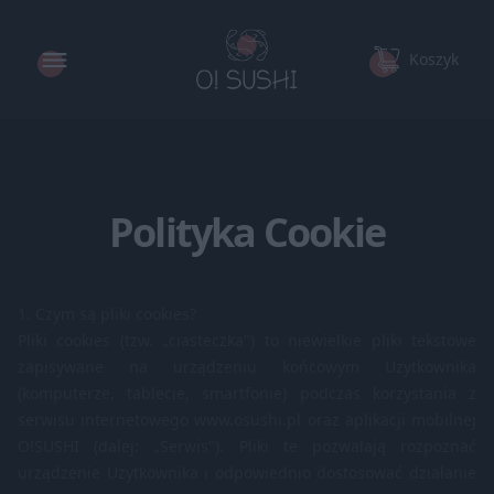
Koszyk
Polityka Cookie
1. Czym są pliki cookies?
Pliki cookies (tzw. „ciasteczka") to niewielkie pliki tekstowe
zapisywane na urządzeniu końcowym Użytkownika
(komputerze, tablecie, smartfonie) podczas korzystania z
serwisu internetowego www.osushi.pl oraz aplikacji mobilnej
O!SUSHI (dalej: „Serwis"). Pliki te pozwalają rozpoznać
urządzenie Użytkownika i odpowiednio dostosować działanie