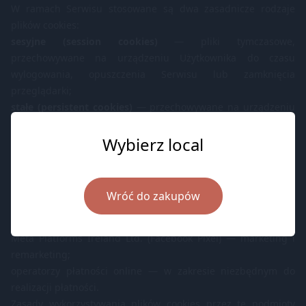
W ramach Serwisu stosowane są dwa zasadnicze rodzaje
plików cookies:
sesyjne (session cookies)
— pliki tymczasowe,
przechowywane na urządzeniu Użytkownika do czasu
wylogowania, opuszczenia Serwisu lub zamknięcia
przeglądarki;
stałe (persistent cookies)
— przechowywane na urządzeniu
Użytkownika przez czas określony w parametrach plików
cookies lub do czasu ich usunięcia przez Użytkownika.
Wybierz local
5. Pliki cookies podmiotów trzecich
Serwis korzysta z usług podmiotów trzecich, które mogą
zamieszczać własne pliki cookies, w szczególności:
Wróć do zakupów
Google Ireland Ltd. (Google Analytics, Google Tag Manager)
— statystyki i analityka;
Meta Platforms Ireland Ltd. (Facebook Pixel) — marketing i
remarketing;
operatorzy płatności online — w zakresie niezbędnym do
realizacji płatności.
Zasady wykorzystywania plików cookies przez te podmioty