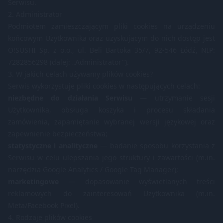
Serwisu.
2. Administrator
Podmiotem zamieszczającym pliki cookies na urządzeniu
końcowym Użytkownika oraz uzyskującym do nich dostęp jest
O!SUSHI Sp. z o.o., ul. Beli Bartoka 35/7, 92-546 Łódź, NIP:
7282856298 (dalej: „Administrator").
3. W jakich celach używamy plików cookies?
Serwis wykorzystuje pliki cookies w następujących celach:
niezbędne do działania Serwisu
— utrzymanie sesji
Użytkownika, obsługa koszyka i procesu składania
zamówienia, zapamiętanie wybranej wersji językowej oraz
zapewnienie bezpieczeństwa;
statystyczne i analityczne
— badanie sposobu korzystania z
Serwisu w celu ulepszania jego struktury i zawartości (m.in.
narzędzia Google Analytics / Google Tag Manager);
marketingowe
— dopasowanie wyświetlanych treści
reklamowych do zainteresowań Użytkownika (m.in.
Meta/Facebook Pixel).
4. Rodzaje plików cookies