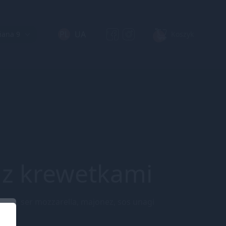
PL
UA
Koszyk
 z krewetkami
ezam, ser mozzarella, majonez, sos unagi